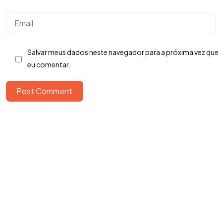
Bora Conversar!
Salvar meus dados neste navegador para a próxima vez que
eu comentar.
Post Comment
Copyright ©2026. Todos Os Direitos Reservados
ROOCKET - CNPJ: 13.677.822/0001-53