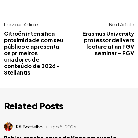
Previous Article
Next Article
Citroën intensifica
Erasmus University
proximidade com seu
professor delivers
público e apresenta
lecture at an FGV
os primeiros
seminar - FGV
criadores de
conteúdo de 2026 -
Stellantis
Related Posts
Rê Bottelho
ago 5, 2026
Roblox recebe grupo de Kpop em evento