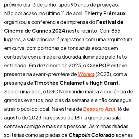
próximo dia 13 de junho, após 90 anos de projeção.
Não por acaso, no último 11 de abril,
Thierry Frémaux
organizou a conferência de imprensa do
Festival de
Cinema de Cannes 2024
neste recinto. Com 865
lugares, a sala principal é majestosa com uma arquitetura
em curva, com poltronas de tons azuis escuros em
contraste com a madeira dourada, iluminada pelo teto
estrelado. Em dezembro de 2023, o
CinePOP
esteve
presente na
avant-premiére
de
Wonka
(2023), com a
presença de
Timothée Chalamet
e
Hugh Grant
.
Se por uma lado, o UGC Normandie marca a opulência de
grandes eventos, nos dias da semana ele não consegue
atrair o público local. Na estreia de
Besouro Azul
, 16 de
agosto de 2023, na sessão de 18h, a grandiosa sala
contava comigo e mais seis pessoas. As minhas risadas
solitárias como as piadas de
Chapolin Colorado
apenas