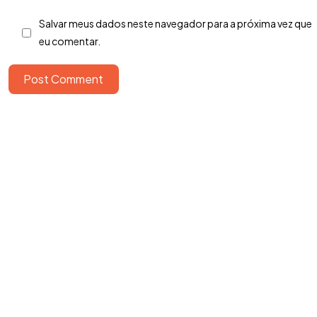
Salvar meus dados neste navegador para a próxima vez que
eu comentar.
Post Comment
Copyright ©2026. Todos Os Direitos Reservados
ROOCKET - CNPJ: 13.677.822/0001-53