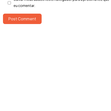
eu comentar.
Post Comment
Copyright ©2026. Todos Os Direitos Reservados
ROOCKET - CNPJ: 13.677.822/0001-53