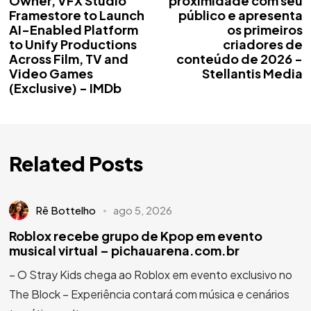
Owner, VFX Studio
proximidade com seu
Framestore to Launch
público e apresenta
AI-Enabled Platform
os primeiros
to Unify Productions
criadores de
Across Film, TV and
conteúdo de 2026 -
Video Games
Stellantis Media
(Exclusive) - IMDb
Related Posts
Rê Bottelho
ago 5, 2026
Roblox recebe grupo de Kpop em evento
musical virtual – pichauarena.com.br
– O Stray Kids chega ao Roblox em evento exclusivo no
The Block – Experiência contará com música e cenários