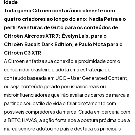
idade
Toda gama Citroën contará inicialmente com
quatro criadores ao longo do ano:
Nadia Petra e o
perfil Aventuras de Guto para os conteúdos de
Citroën
Aircross
XTR 7;
Évelyn
Laís, para o
Citroën
Basalt
Dark
Edition; e Paulo Mota para o
Citroën C3 XTR
A Citroën enfatiza sua conexão e proximidade com o
consumidor brasileiro e adota uma estratégia de
conteúdo baseada em UGC – User Generated Content,
ou seja conteúdo gerado por usuários reais ou
microinfluenciadores que irão avaliar os carros da marca a
partir de seu estilo de vida e falar diretamente com
possíveis compradores da marca. Criada em parceria com
a BETC HAVAS, a ação fortalece a postura próxima que a
marca sempre adotou no país e destaca os principais