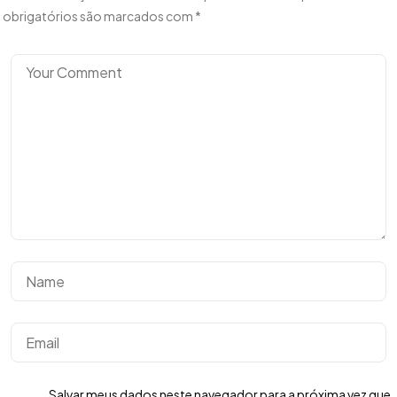
obrigatórios são marcados com
*
Tem uma
IDEIA
EM MENTE?
Bora Conversar!
Salvar meus dados neste navegador para a próxima vez que