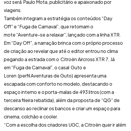
voz será Paulo Mota, publicitário e apaixonado por
viagens.
Também integram a estratégia os conteúdos “Day
Off” e “Fuga de Carnaval”, que retomam o
mote “Aventure-se a relaxar”, lançado com a linha XTR.
Em “Day Off”, a narração brinca com o próprio processo
de criação ao revelar que até o editor entrou no clima
pegando a estrada com o Citroën Aircross XTR 7. Já
em “Fuga de Carnaval”, o casal Guto e
Loren (perfil Aventuras de Guto) apresenta uma
escapada com conforto no modelo, destacando o
espaço interno e o porta-malas de 493 litros (com a
terceira fileira rebatida), além da proposta de “QG” de
descanso ao reclinar os bancos e criar um espaço para
cinema, colchão e cooler.
“Com a escolha dos criadores UGC, a Citroën quer ir além