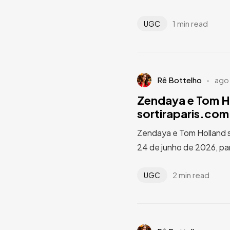
1 min read
UGC
Rê Bottelho
ago
Zendaya e Tom Ho
sortiraparis.com
Zendaya e Tom Holland s
24 de junho de 2026, pa
2 min read
UGC