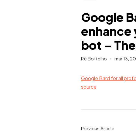
Google Ba
enhance 
bot – The
Rê Bottelho
mar 13, 2
Google Bard for all pro
source
Previous Article