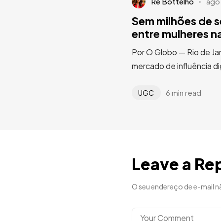
Rê Bottelho
ago
Sem milhões de s
entre mulheres n
Por O Globo — Rio de J
mercado de influência di
6 min read
UGC
Leave a Re
O seu endereço de e-mail n