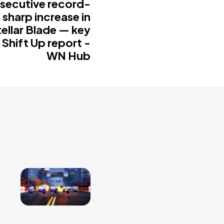
secutive record-
 sharp increase in
ellar Blade — key
 Shift Up report -
WN Hub