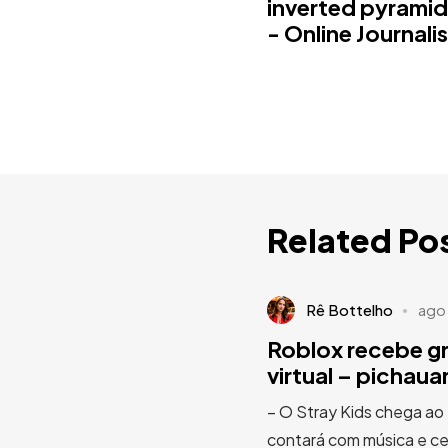
inverted pyramid
- Online Journali
Related Po
Rê Bottelho
ago
Roblox recebe g
virtual – pichau
– O Stray Kids chega ao
contará com música e cen