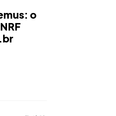
emus: o
a NRF
.br