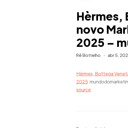
Hèrmes, 
novo Mark
2025 – 
Rê Bottelho
abr 5, 20
Hèrmes, Bottega Veneta
2025
mundodomarketin
source