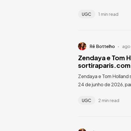
1 min read
UGC
Rê Bottelho
ago
Zendaya e Tom Ho
sortiraparis.com
Zendaya e Tom Holland s
24 de junho de 2026, pa
2 min read
UGC