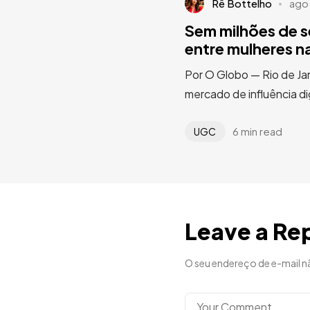
Rê Bottelho
ago
Sem milhões de s
entre mulheres n
Por O Globo — Rio de J
mercado de influência di
6 min read
UGC
Leave a Re
O seu endereço de e-mail n