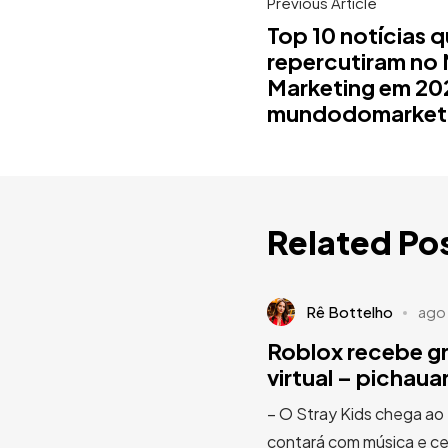
Previous Article
Top 10 notícias 
repercutiram no
Marketing em 20
mundodomarket
Related Po
Rê Bottelho
ago
Roblox recebe g
virtual – pichau
– O Stray Kids chega ao
contará com música e cen