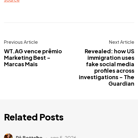
Previous Article
Next Article
WT.AG vence prêmio
Revealed: how US
Marketing Best -
immigration uses
Marcas Mais
fake social media
profiles across
investigations - The
Guardian
Related Posts
Rê Bottelho
ago 5, 2026