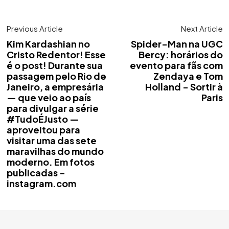
Previous Article
Next Article
Kim Kardashian no
Spider-Man na UGC
Cristo Redentor! Esse
Bercy: horários do
é o post! Durante sua
evento para fãs com
passagem pelo Rio de
Zendaya e Tom
Janeiro, a empresária
Holland - Sortir à
— que veio ao país
Paris
para divulgar a série
#TudoÉJusto —
aproveitou para
visitar uma das sete
maravilhas do mundo
moderno. Em fotos
publicadas -
instagram.com