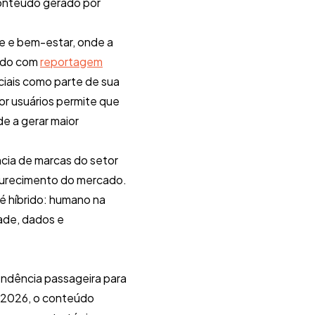
 conteúdo gerado por
e e bem-estar, onde a
ordo com
reportagem
ciais como parte de sua
r usuários permite que
e a gerar maior
ncia de marcas do setor
durecimento do mercado.
 é híbrido: humano na
ade, dados e
endência passageira para
m 2026, o conteúdo