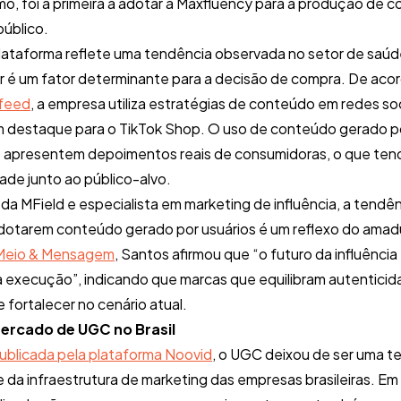
mo, foi a primeira a adotar a Maxfluency para a produção de
público.
ataforma reflete uma tendência observada no setor de saúd
r é um fator determinante para a decisão de compra. De ac
tfeed
, a empresa utiliza estratégias de conteúdo em redes so
 destaque para o TikTok Shop. O uso de conteúdo gerado po
apresentem depoimentos reais de consumidoras, o que tend
dade junto ao público-alvo.
da MField e especialista em marketing de influência, a tendê
dotarem conteúdo gerado por usuários é um reflexo do ama
Meio & Mensagem
, Santos afirmou que “o futuro da influência
a execução”, indicando que marcas que equilibram autenticid
fortalecer no cenário atual.
ercado de UGC no Brasil
publicada pela plataforma Noovid
, o UGC deixou de ser uma t
e da infraestrutura de marketing das empresas brasileiras. E