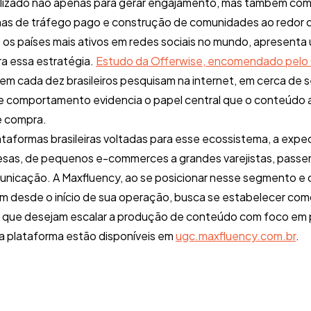
tilizado não apenas para gerar engajamento, mas também co
has de tráfego pago e construção de comunidades ao redor 
re os países mais ativos em redes sociais no mundo, apresenta
ara essa estratégia.
Estudo da Offerwise, encomendado pelo 
 em cada dez brasileiros pesquisam na internet, em cerca de s
se comportamento evidencia o papel central que o conteúd
e compra.
taformas brasileiras voltadas para esse ecossistema, a expe
esas, de pequenos e-commerces a grandes varejistas, passe
unicação. A Maxfluency, ao se posicionar nesse segmento e
desde o início de sua operação, busca se estabelecer como
s que desejam escalar a produção de conteúdo com foco em
a plataforma estão disponíveis em
ugc.maxfluency.com.br
.