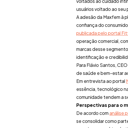
voltados ao cuidado ínti
usuários voltado ao seu 
A adesão da Maxfem à pl
confiança do consumido
publicada pelo portal Fi
operação comercial, com
marcas desse segmento 
identificação e credibili
Para Flávio Santos, CEO 
de saúde e bem-estar a
Em entrevista ao portal
essência, tecnológico n
comunidade tendem a se 
Perspectivas para o m
De acordo com
análise 
se consolidar como part