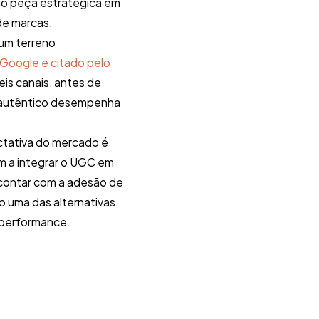
mo peça estratégica em
de marcas.
 um terreno
Google e citado pelo
eis canais, antes de
o autêntico desempenha
ctativa do mercado é
m a integrar o UGC em
 contar com a adesão de
 uma das alternativas
 performance.