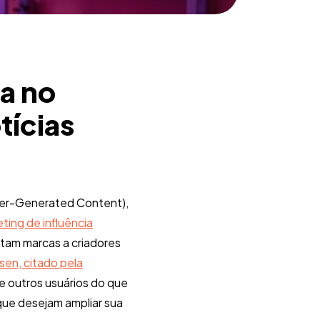
a no
tícias
ser-Generated Content),
eting de influência
ctam marcas a criadores
sen, citado pela
 outros usuários do que
que desejam ampliar sua