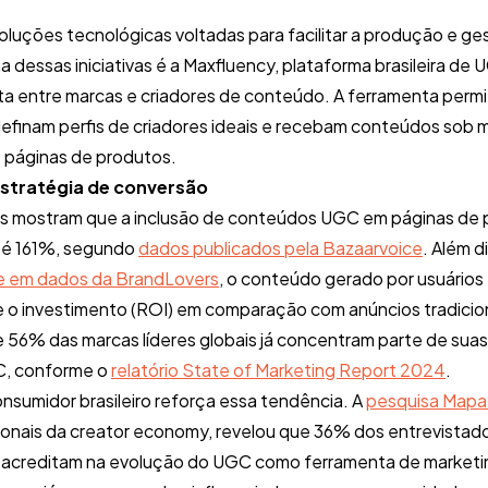
oluções tecnológicas voltadas para facilitar a produção e g
 dessas iniciativas é a Maxfluency, plataforma brasileira d
a entre marcas e criadores de conteúdo. A ferramenta perm
finam perfis de criadores ideais e recebam conteúdos sob m
e páginas de produtos.
stratégia de conversão
 mostram que a inclusão de conteúdos UGC em páginas de p
té 161%, segundo
dados publicados pela Bazaarvoice
. Além 
 em dados da BrandLovers
, o conteúdo gerado por usuários 
e o investimento (ROI) em comparação com anúncios tradicio
e 56% das marcas líderes globais já concentram parte de suas
C, conforme o
relatório State of Marketing Report 2024
.
umidor brasileiro reforça essa tendência. A
pesquisa Mapa 
ssionais da creator economy, revelou que 36% dos entrevist
acreditam na evolução do UGC como ferramenta de marketing