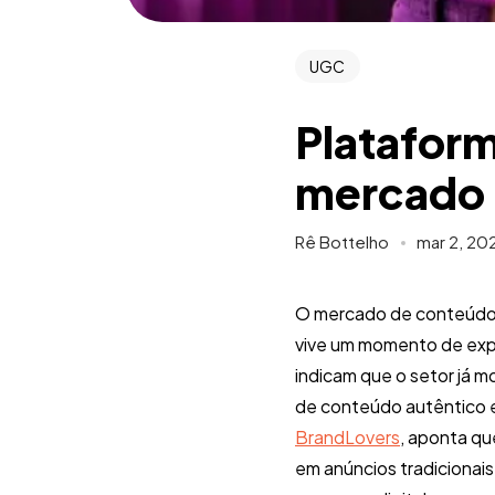
UGC
Platafor
mercado b
Rê Bottelho
mar 2, 20
O mercado de conteúdo g
vive um momento de exp
indicam que o setor já 
de conteúdo autêntico 
BrandLovers
, aponta q
em anúncios tradicionais