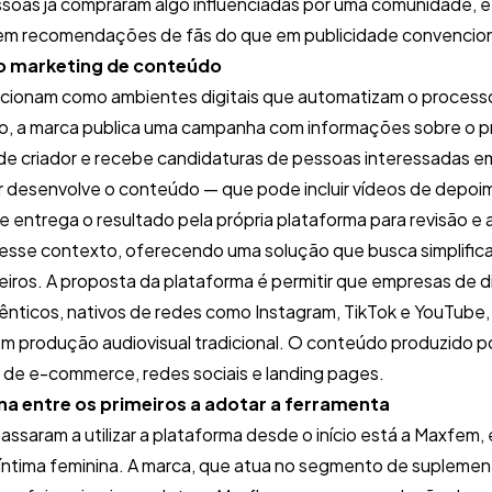
soas já compraram algo influenciadas por uma comunidade, e
s em recomendações de fãs do que em publicidade convencion
ao marketing de conteúdo
cionam como ambientes digitais que automatizam o processo
, a marca publica uma campanha com informações sobre o pr
 de criador e recebe candidaturas de pessoas interessadas em
r desenvolve o conteúdo — que pode incluir vídeos de depoim
 entrega o resultado pela própria plataforma para revisão e
nesse contexto, oferecendo uma solução que busca simplific
leiros. A proposta da plataforma é permitir que empresas de
nticos, nativos de redes como Instagram, TikTok e YouTube
m produção audiovisual tradicional. O conteúdo produzido po
 de e-commerce, redes sociais e landing pages.
na entre os primeiros a adotar a ferramenta
ssaram a utilizar a plataforma desde o início está a Maxfem, 
íntima feminina. A marca, que atua no segmento de supleme