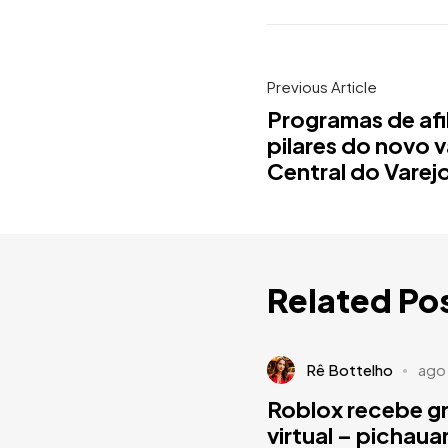
Previous Article
Programas de afi
pilares do novo va
Central do Varej
Related Po
Rê Bottelho
ago
Roblox recebe g
virtual – pichau