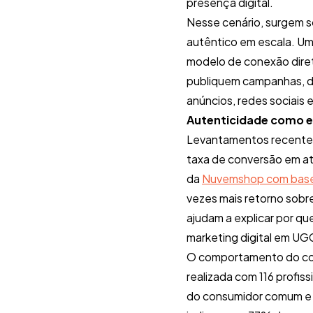
presença digital.
Nesse cenário, surgem s
autêntico em escala. Uma
modelo de conexão diret
publiquem campanhas, de
anúncios, redes sociais 
Autenticidade como e
Levantamentos recentes
taxa de conversão em a
da
Nuvemshop com base
vezes mais retorno sobr
ajudam a explicar por qu
marketing digital em UG
O comportamento do cons
realizada com 116 profi
do consumidor comum e 