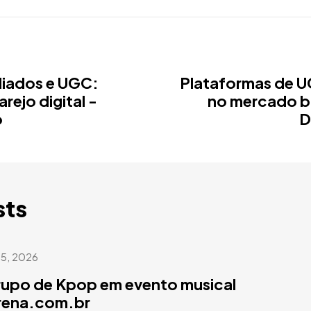
liados e UGC:
Plataformas de 
rejo digital -
no mercado br
o
D
sts
 5, 2026
rupo de Kpop em evento musical
arena.com.br