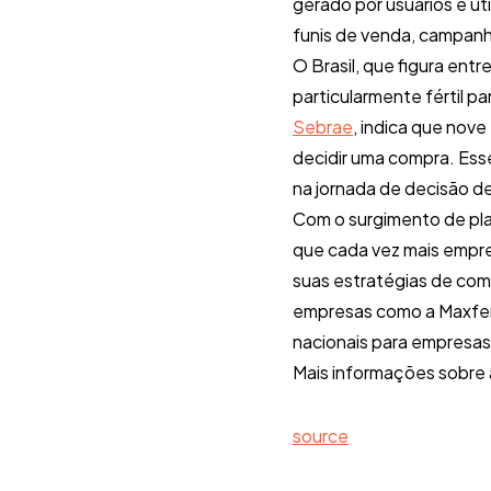
gerado por usuários é u
funis de venda, campan
O Brasil, que figura ent
particularmente fértil p
Sebrae
, indica que nove
decidir uma compra. Es
na jornada de decisão d
Com o surgimento de pla
que cada vez mais empr
suas estratégias de com
empresas como a Maxfem 
nacionais para empresa
Mais informações sobre 
source