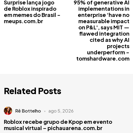
Surprise lança jogo
95% of generative AI
de Roblox inspirado
implementations in
em memes do Brasil -
enterprise 'have no
meups.com.br
measurable impact
on P&L', says MIT —
flawed integration
cited as why AI
projects
underperform -
tomshardware.com
Related Posts
Rê Bottelho
ago 5, 2026
Roblox recebe grupo de Kpop em evento
musical virtual – pichauarena.com.br