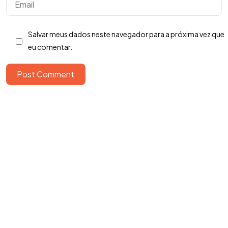
Salvar meus dados neste navegador para a próxima vez que
eu comentar.
Post Comment
Copyright ©2026. Todos Os Direitos Reservados
ROOCKET - CNPJ: 13.677.822/0001-53