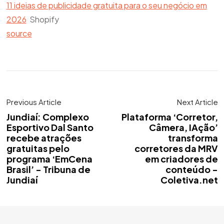
11 ideias de publicidade gratuita para o seu negócio em
2026
Shopify
source
Previous Article
Next Article
Jundiaí: Complexo
Plataforma ‘Corretor,
Esportivo Dal Santo
Câmera, IAção’
recebe atrações
transforma
gratuitas pelo
corretores da MRV
programa ‘EmCena
em criadores de
Brasil’ - Tribuna de
conteúdo -
Jundiaí
Coletiva.net