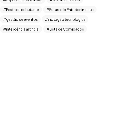
Festa de debutante
Futuro do Entretenimento
gestão de eventos
inovação tecnológica
Copyright ©2026. Todos Os Direitos Reservados
ROOCKET - CNPJ: 13.677.822/0001-53
inteligência artificial
Lista de Convidados
Manifest RBT
Marketing de Eventos
marketing digital
monetização de conteúdo
Organização de festas
planejamento de eventos
produtor de casamentos
produção de eventos
programa de recompensas
Qualidade
RBT Produções
recompensas para criadores
redes sociais
RSVP
Streaming
TikTok
transformação digital
UGC 2024