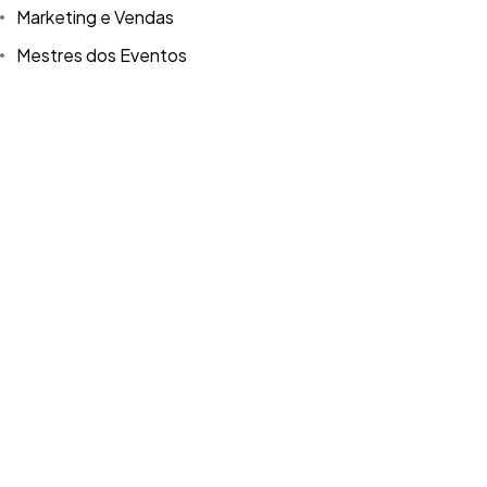
Copyright ©2026. Todos Os Direitos Reservados
Marketing e Vendas
ROOCKET - CNPJ: 13.677.822/0001-53
Mestres dos Eventos
Negócios do Entretenimento
Produção
Tendências de Mercado
Tradução
Tráfego Pago
Tráfego Pago
UGC
XV Anos
Youtube