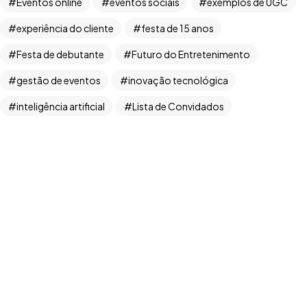
Eventos online
eventos sociais
exemplos de UGC
experiência do cliente
festa de 15 anos
Festa de debutante
Futuro do Entretenimento
Copyright ©2026. Todos Os Direitos Reservados
gestão de eventos
inovação tecnológica
ROOCKET - CNPJ: 13.677.822/0001-53
inteligência artificial
Lista de Convidados
Manifest RBT
Marketing de Eventos
marketing digital
monetização de conteúdo
Organização de festas
planejamento de eventos
produtor de casamentos
produção de eventos
programa de recompensas
Qualidade
RBT Produções
recompensas para criadores
redes sociais
RSVP
Streaming
TikTok