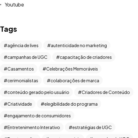
Youtube
Tags
agência de lives
autenticidade no marketing
campanhas de UGC
capacitação de criadores
Casamentos
Celebrações Memoráveis
cerimonialistas
colaborações de marca
Tem uma
IDEIA
conteúdo gerado pelo usuário
Criadores de Conteúdo
EM MENTE?
Criatividade
elegibilidade do programa
engajamento de consumidores
Bora Conversar!
Entretenimento Interativo
estratégias de UGC