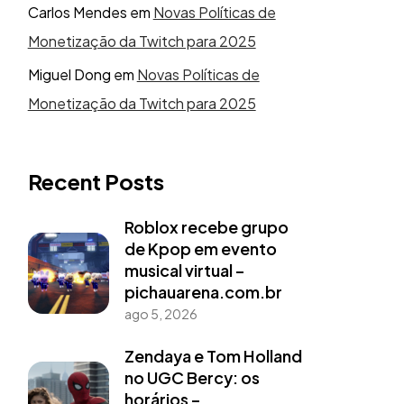
Carlos Mendes
em
Novas Políticas de
Monetização da Twitch para 2025
Miguel Dong
em
Novas Políticas de
Monetização da Twitch para 2025
Recent Posts
Roblox recebe grupo
de Kpop em evento
musical virtual –
pichauarena.com.br
ago 5, 2026
Zendaya e Tom Holland
no UGC Bercy: os
horários –