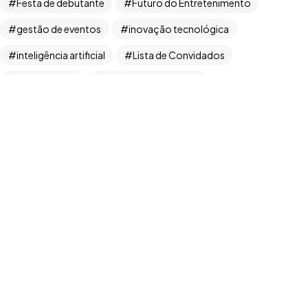
Festa de debutante
Futuro do Entretenimento
gestão de eventos
inovação tecnológica
Copyright ©2026. Todos Os Direitos Reservados
ROOCKET - CNPJ: 13.677.822/0001-53
inteligência artificial
Lista de Convidados
Manifest RBT
Marketing de Eventos
marketing digital
monetização de conteúdo
Organização de festas
planejamento de eventos
produtor de casamentos
produção de eventos
programa de recompensas
Qualidade
RBT Produções
recompensas para criadores
redes sociais
RSVP
Streaming
TikTok
transformação digital
UGC 2024
workshops de criação de conteúdo