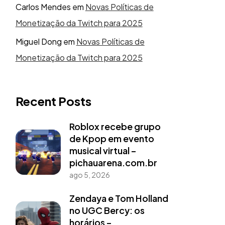
Carlos Mendes
em
Novas Políticas de
Monetização da Twitch para 2025
Miguel Dong
em
Novas Políticas de
Monetização da Twitch para 2025
Recent Posts
Roblox recebe grupo
de Kpop em evento
musical virtual –
pichauarena.com.br
ago 5, 2026
Zendaya e Tom Holland
no UGC Bercy: os
horários –