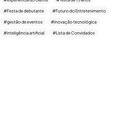
Festa de debutante
Futuro do Entretenimento
gestão de eventos
inovação tecnológica
Copyright ©2026. Todos Os Direitos Reservados
ROOCKET - CNPJ: 13.677.822/0001-53
inteligência artificial
Lista de Convidados
Manifest RBT
Marketing de Eventos
marketing digital
monetização de conteúdo
Organização de festas
planejamento de eventos
produtor de casamentos
produção de eventos
programa de recompensas
Qualidade
RBT Produções
recompensas para criadores
redes sociais
RSVP
Streaming
TikTok
transformação digital
UGC 2024