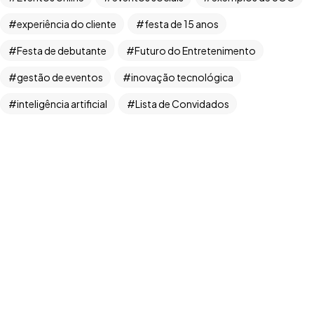
experiência do cliente
festa de 15 anos
Festa de debutante
Futuro do Entretenimento
Copyright ©2026. Todos Os Direitos Reservados
gestão de eventos
inovação tecnológica
ROOCKET - CNPJ: 13.677.822/0001-53
inteligência artificial
Lista de Convidados
Manifest RBT
Marketing de Eventos
marketing digital
monetização de conteúdo
Organização de festas
planejamento de eventos
produtor de casamentos
produção de eventos
programa de recompensas
Qualidade
RBT Produções
recompensas para criadores
redes sociais
RSVP
Streaming
TikTok