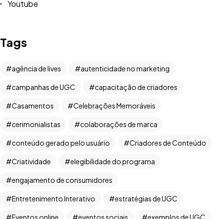
Youtube
Tags
agência de lives
autenticidade no marketing
campanhas de UGC
capacitação de criadores
Casamentos
Celebrações Memoráveis
cerimonialistas
colaborações de marca
Tem uma
IDEIA
conteúdo gerado pelo usuário
Criadores de Conteúdo
EM MENTE?
Criatividade
elegibilidade do programa
engajamento de consumidores
Bora Conversar!
Entretenimento Interativo
estratégias de UGC
Eventos online
eventos sociais
exemplos de UGC