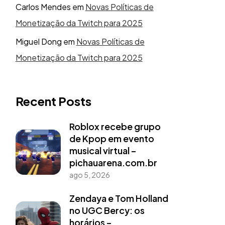
Carlos Mendes
em
Novas Políticas de
Monetização da Twitch para 2025
Miguel Dong
em
Novas Políticas de
Monetização da Twitch para 2025
Recent Posts
Roblox recebe grupo
de Kpop em evento
musical virtual –
pichauarena.com.br
ago 5, 2026
Zendaya e Tom Holland
no UGC Bercy: os
horários –