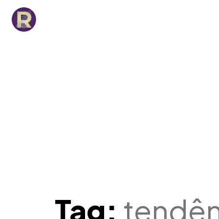
Tag:
tendên