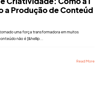
l e Criatividade: Como a I
o a Produção de Conteúd
 se tornado uma força transformadora em muitos
onteúdo não é [&hellip...
Read More