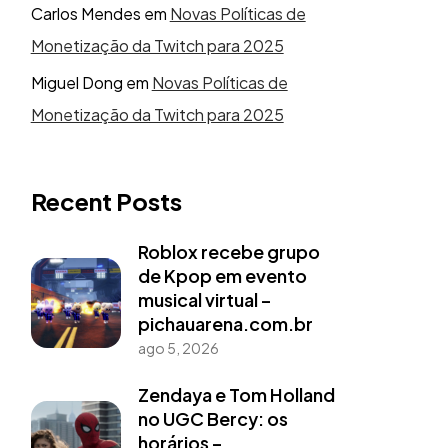
Carlos Mendes
em
Novas Políticas de
Monetização da Twitch para 2025
Miguel Dong
em
Novas Políticas de
Monetização da Twitch para 2025
Recent Posts
Roblox recebe grupo
de Kpop em evento
musical virtual –
pichauarena.com.br
ago 5, 2026
Zendaya e Tom Holland
no UGC Bercy: os
horários –