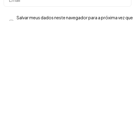
Copyright ©2026. Todos Os Direitos Reservados
ROOCKET - CNPJ: 13.677.822/0001-53
Salvar meus dados neste navegador para a próxima vez que
eu comentar.
Post Comment